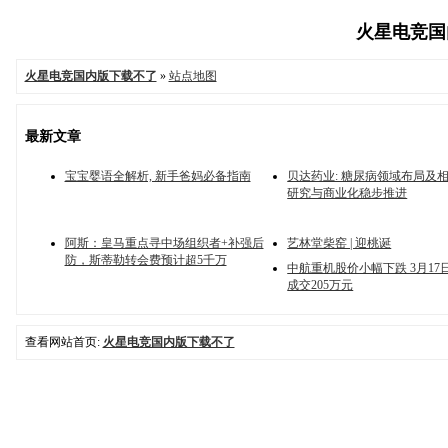
火星电竞国内
火星电竞国内版下载不了
»
站点地图
最新文章
宝宝婴语全解析, 新手爸妈必备指南
贝达药业: 糖尿病领域布局及
研究与商业化稳步推进
阿斯：皇马重点寻中场组织者+补强后
艺林堂柴窑 | 迎桃诞
防，斯蒂勒转会费预计超5千万
中航重机股价小幅下跌 3月17
成交205万元
查看网站首页:
火星电竞国内版下载不了